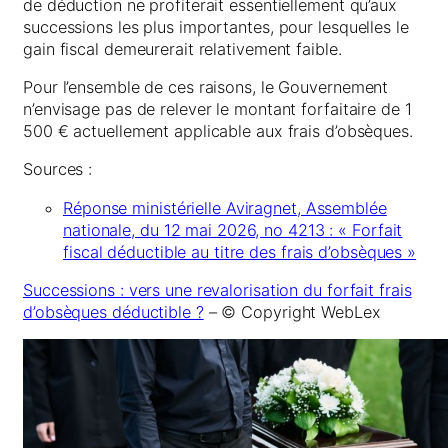
de déduction ne profiterait essentiellement qu’aux
successions les plus importantes, pour lesquelles le
gain fiscal demeurerait relativement faible.
Pour l’ensemble de ces raisons, le Gouvernement
n’envisage pas de relever le montant forfaitaire de 1
500 € actuellement applicable aux frais d’obsèques.
Sources :
Réponse ministérielle Aviragnet, Assemblée
nationale, du 12 mai 2026, no 4213 : « Forfait
fiscal déductible au titre des frais d’obsèques »
Successions : vers une revalorisation du forfait frais
d’obsèques déductible ?
– © Copyright WebLex