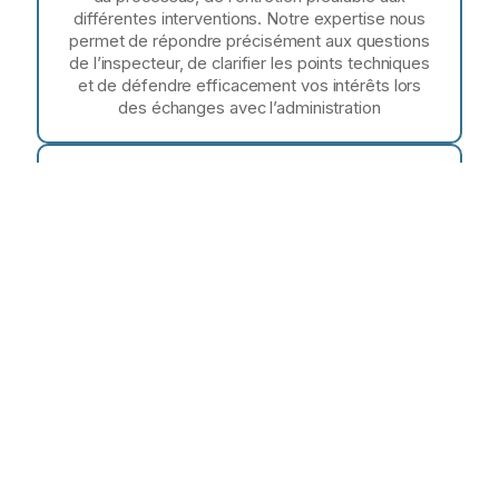
différentes interventions. Notre expertise nous
permet de répondre précisément aux questions
de l’inspecteur, de clarifier les points techniques
et de défendre efficacement vos intérêts lors
des échanges avec l’administration
Suivi complet
Notre cabinet assure un suivi rigoureux et
exhaustif de l’ensemble de la procédure, de son
initiation jusqu’à l’entretien contradictoire de
synthèse. Nous documentons chaque étape,
gérons les échanges avec l’administration et
veillons à la défense de vos intérêts tout au long
du processus de contrôle
CONSEIL
Conseil social et
contrôles