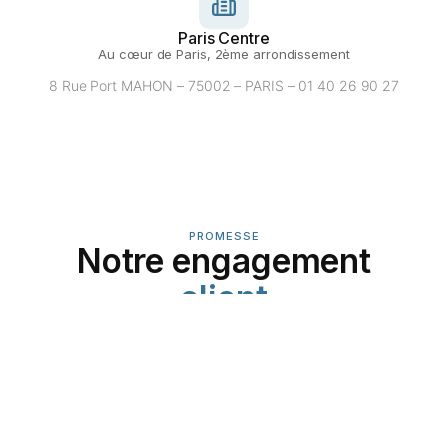
Paris Centre
Au cœur de Paris, 2ème arrondissement
8 Rue Port MAHON – 75002 – PARIS – 01 40 26 90 27
PROMESSE
Notre engagement
client
Le cabinet FINEA s’engage à vos côtés pour une
relation durable basée sur la confiance et l’excellence.
Nous mettons à votre disposition notre expertise
pluridisciplinaire et nos outils collaboratifs pour un
accompagnement optimal de votre entreprise