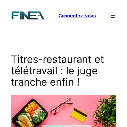
Aller
au
Connectez-vous
contenu
Titres-restaurant et
télétravail : le juge
tranche enfin !