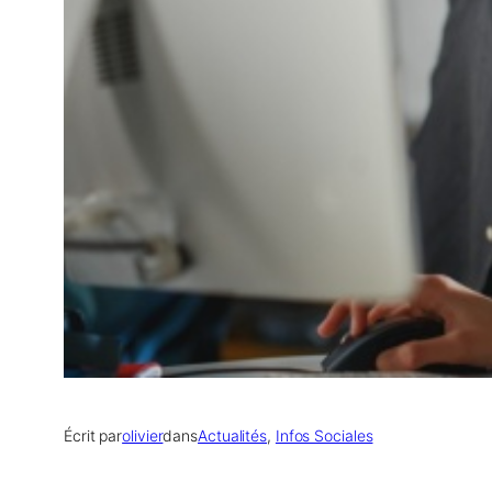
Écrit par
olivier
dans
Actualités
, 
Infos Sociales