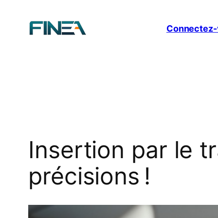
Aller
au
Connectez-
contenu
Insertion par le t
précisions !