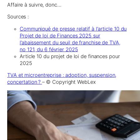
Affaire à suivre, donc…
Sources :
Communiqué de presse relatif à l’article 10 du
Projet de loi de Finances 2025 sur
l’abaissement du seuil de franchise de TVA,
no 121, du 6 février 2025
Article 10 du projet de loi de finances pour
2025
TVA et microentreprise : adoption, suspension,
concertation ?
– © Copyright WebLex