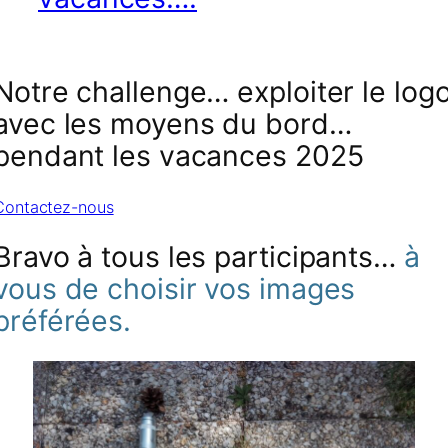
Notre challenge… exploiter le log
avec les moyens du bord…
pendant les vacances 2025
Contactez-nous
Bravo à tous les participants…
à
vous de choisir vos images
préférées.