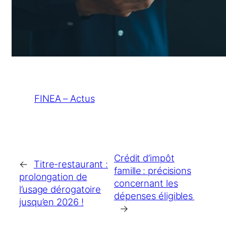
FINEA – Actus
Crédit d’impôt
←
Titre-restaurant :
famille : précisions
prolongation de
concernant les
l’usage dérogatoire
dépenses éligibles
jusqu’en 2026 !
→