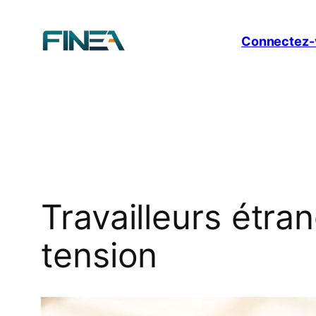
Aller
au
Connectez-
contenu
Travailleurs étra
tension