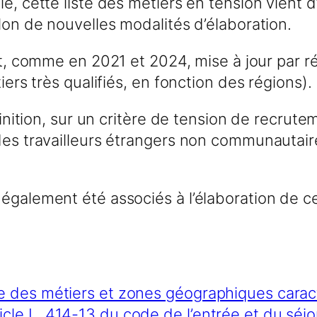
e, cette liste des métiers en tension vient d
elon de nouvelles modalités d’élaboration.
est, comme en 2021 et 2024, mise à jour par ré
iers très qualifiés, en fonction des régions).
éfinition, sur un critère de tension de recr
 des travailleurs étrangers non communautai
également été associés à l’élaboration de ce
ste des métiers et zones géographiques caract
icle L. 414-13 du code de l’entrée et du séjo