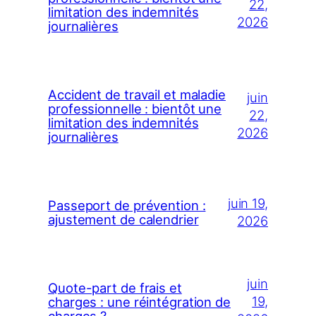
22,
limitation des indemnités
2026
journalières
Accident de travail et maladie
juin
professionnelle : bientôt une
22,
limitation des indemnités
2026
journalières
juin 19,
Passeport de prévention :
ajustement de calendrier
2026
juin
Quote-part de frais et
19,
charges : une réintégration de
charges ?