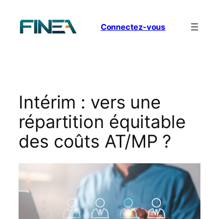
Aller
au
Connectez-vous
contenu
Intérim : vers une
répartition équitable
des coûts AT/MP ?