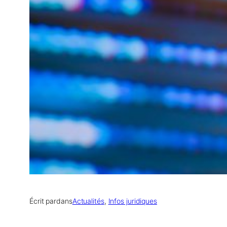
Écrit par
dans
Actualités
, 
Infos juridiques