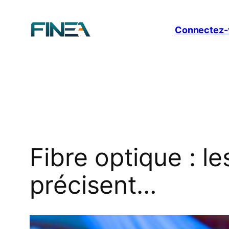
Aller
au
Connectez-
contenu
Fibre optique : le
précisent…