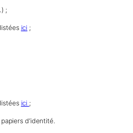
) ;
listées
ici
;
listées
ici
;
 papiers d’identité.