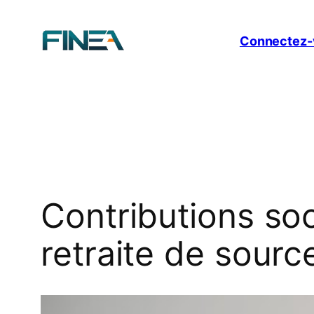
Aller
au
Connectez-
contenu
Contributions so
retraite de sourc