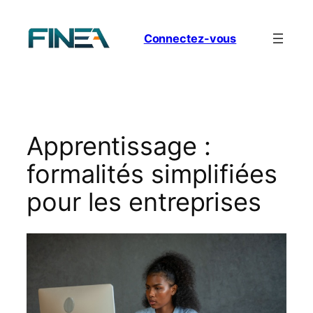
Aller
au
Connectez-vous
contenu
Apprentissage :
formalités simplifiées
pour les entreprises