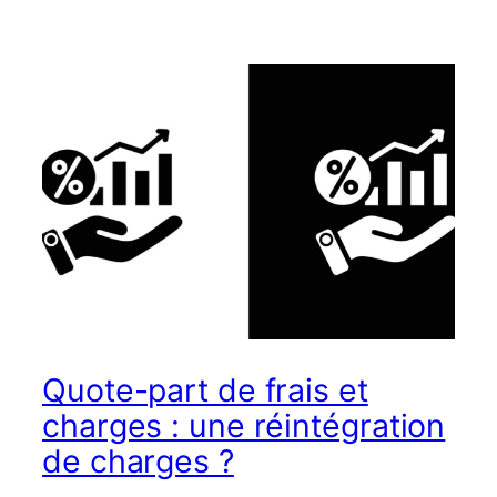
Quote-part de frais et
charges : une réintégration
de charges ?