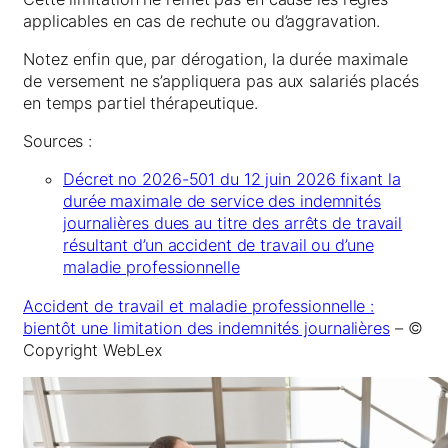
applicables en cas de rechute ou d’aggravation.
Notez enfin que, par dérogation, la durée maximale
de versement ne s’appliquera pas aux salariés placés
en temps partiel thérapeutique.
Sources :
Décret no 2026-501 du 12 juin 2026 fixant la
durée maximale de service des indemnités
journalières dues au titre des arrêts de travail
résultant d’un accident de travail ou d’une
maladie professionnelle
Accident de travail et maladie professionnelle :
bientôt une limitation des indemnités journalières
– ©
Copyright WebLex