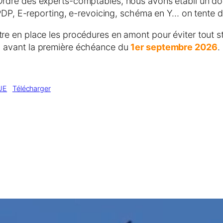
l’Ordre des experts-comptables, nous avons établi un d
 PDP, E-reporting, e-revoicing, schéma en Y… on tente d
 en place les procédures en amont pour éviter tout str
avant la première échéance du
1er septembre 2026
.
UE
Télécharger